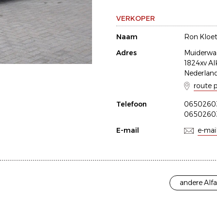
VERKOPER
Naam
Ron Kloe
Adres
Muiderwa
1824xv A
Nederlan
route 
Telefoon
0650260
0650260
E-mail
e-mai
andere Alf