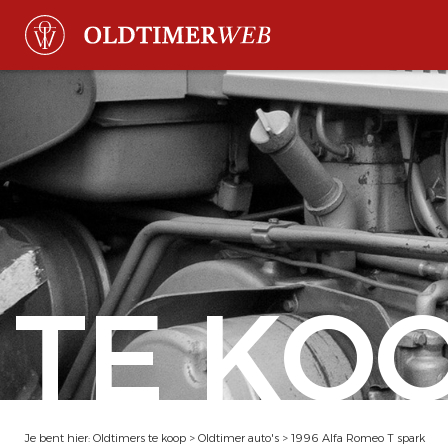
TE KO
Je bent hier:
Oldtimers te koop
>
Oldtimer auto's
>
1996 Alfa Romeo T spark