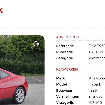
k
ADVERTENTIE
Referentie
TKV-395
Publicatie
07-07-20
Categorie
oldtimer a
KENMERKEN
Merk
Alfa Rom
Model
T spark
Bouwjaar
1996
Versnellingen
manueel
Vraagprijs
€ 2.400