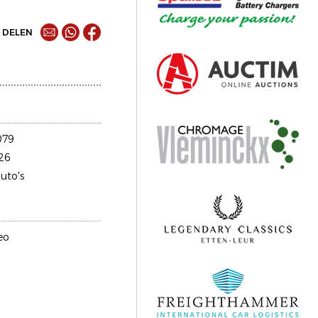
DELEN
079
26
uto's
eo