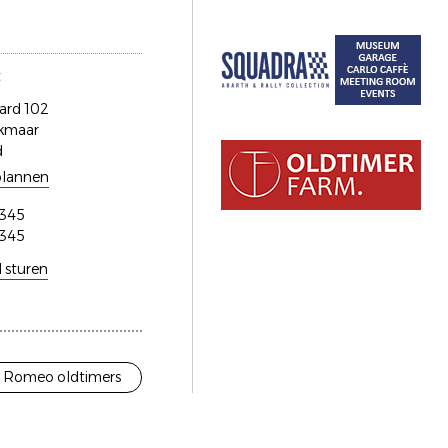
t
ard 102
lkmaar
d
plannen
345
345
l sturen
a Romeo oldtimers