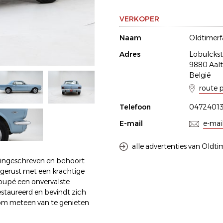
VERKOPER
Naam
Oldtimer
Adres
Lobulckst
9880 Aalt
België
route 
Telefoon
0472401
E-mail
e-mai
alle advertenties van Oldt
 ingeschreven en behoort
tgerust met een krachtige
coupé een onvervalste
restaureerd en bevindt zich
 om meteen van te genieten