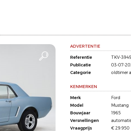
ADVERTENTIE
Referentie
TKV-394
Publicatie
03-07-20
Categorie
oldtimer a
KENMERKEN
Merk
Ford
Model
Mustang
Bouwjaar
1965
Versnellingen
automati
Vraagprijs
€ 29.950