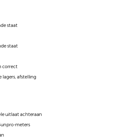
nde staat
nde staat
 correct
lagers, afstelling
e uitlaat achteraan
 Sunpro-meters
aan