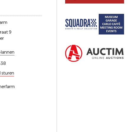
farm
raat 9
er
plannen
338
l sturen
imerfarm