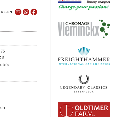
DELEN
973
26
uto's
sch