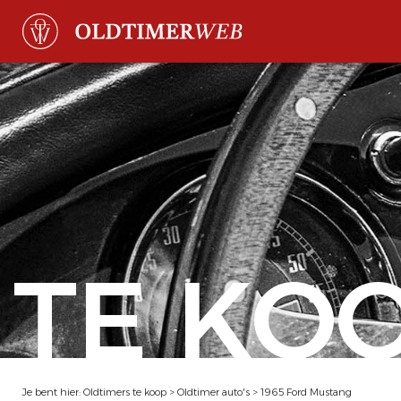
TE KO
Je bent hier:
Oldtimers te koop
>
Oldtimer auto's
>
1965 Ford Mustang