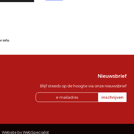
 info.
Nieuwsbrief
Blijf steeds op de hoogte via onze nieuwsbrief
inschrijven
Website by WebSpecialist