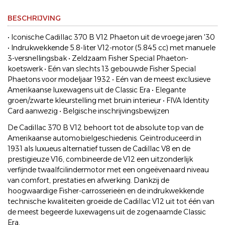
BESCHRIJVING
• Iconische Cadillac 370 B V12 Phaeton uit de vroege jaren '30
• Indrukwekkende 5.8-liter V12-motor (5.845 cc) met manuele
3-versnellingsbak • Zeldzaam Fisher Special Phaeton-
koetswerk • Eén van slechts 13 gebouwde Fisher Special
Phaetons voor modeljaar 1932 • Eén van de meest exclusieve
Amerikaanse luxewagens uit de Classic Era • Elegante
groen/zwarte kleurstelling met bruin interieur • FIVA Identity
Card aanwezig • Belgische inschrijvingsbewijzen
De Cadillac 370 B V12 behoort tot de absolute top van de
Amerikaanse automobielgeschiedenis. Geïntroduceerd in
1931 als luxueus alternatief tussen de Cadillac V8 en de
prestigieuze V16, combineerde de V12 een uitzonderlijk
verfijnde twaalfcilindermotor met een ongeëvenaard niveau
van comfort, prestaties en afwerking. Dankzij de
hoogwaardige Fisher-carrosserieën en de indrukwekkende
technische kwaliteiten groeide de Cadillac V12 uit tot één van
de meest begeerde luxewagens uit de zogenaamde Classic
Era.