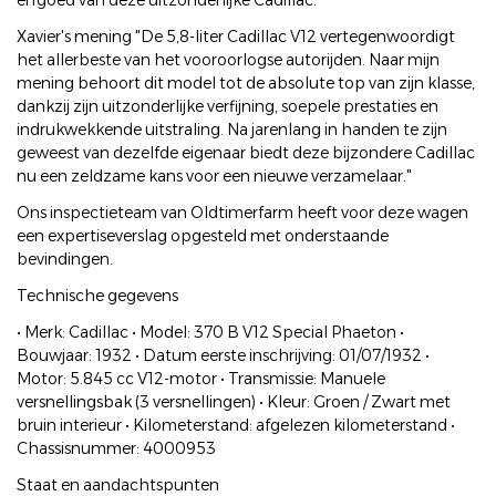
erfgoed van deze uitzonderlijke Cadillac.
Xavier's mening "De 5,8-liter Cadillac V12 vertegenwoordigt
het allerbeste van het vooroorlogse autorijden. Naar mijn
mening behoort dit model tot de absolute top van zijn klasse,
dankzij zijn uitzonderlijke verfijning, soepele prestaties en
indrukwekkende uitstraling. Na jarenlang in handen te zijn
geweest van dezelfde eigenaar biedt deze bijzondere Cadillac
nu een zeldzame kans voor een nieuwe verzamelaar."
Ons inspectieteam van Oldtimerfarm heeft voor deze wagen
een expertiseverslag opgesteld met onderstaande
bevindingen.
Technische gegevens
• Merk: Cadillac • Model: 370 B V12 Special Phaeton •
Bouwjaar: 1932 • Datum eerste inschrijving: 01/07/1932 •
Motor: 5.845 cc V12-motor • Transmissie: Manuele
versnellingsbak (3 versnellingen) • Kleur: Groen / Zwart met
bruin interieur • Kilometerstand: afgelezen kilometerstand •
Chassisnummer: 4000953
Staat en aandachtspunten