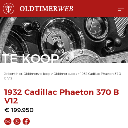
TE KOOP
Je bent hier:
Oldtimers te koop
>
Oldtimer auto's
>
1932 Cadillac Phaeton 370
B V12
1932 Cadillac Phaeton 370 B
V12
€ 199.950