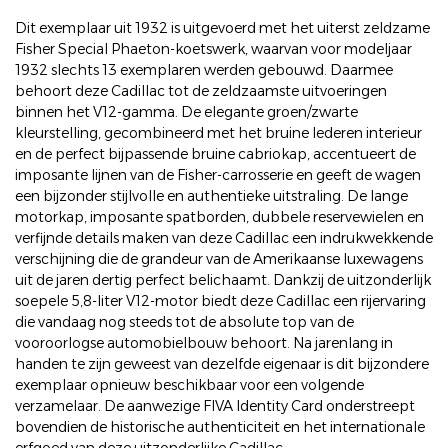
Dit exemplaar uit 1932 is uitgevoerd met het uiterst zeldzame
Fisher Special Phaeton-koetswerk, waarvan voor modeljaar
1932 slechts 13 exemplaren werden gebouwd. Daarmee
behoort deze Cadillac tot de zeldzaamste uitvoeringen
binnen het V12-gamma. De elegante groen/zwarte
kleurstelling, gecombineerd met het bruine lederen interieur
en de perfect bijpassende bruine cabriokap, accentueert de
imposante lijnen van de Fisher-carrosserie en geeft de wagen
een bijzonder stijlvolle en authentieke uitstraling. De lange
motorkap, imposante spatborden, dubbele reservewielen en
verfijnde details maken van deze Cadillac een indrukwekkende
verschijning die de grandeur van de Amerikaanse luxewagens
uit de jaren dertig perfect belichaamt. Dankzij de uitzonderlijk
soepele 5,8-liter V12-motor biedt deze Cadillac een rijervaring
die vandaag nog steeds tot de absolute top van de
vooroorlogse automobielbouw behoort. Na jarenlang in
handen te zijn geweest van dezelfde eigenaar is dit bijzondere
exemplaar opnieuw beschikbaar voor een volgende
verzamelaar. De aanwezige FIVA Identity Card onderstreept
bovendien de historische authenticiteit en het internationale