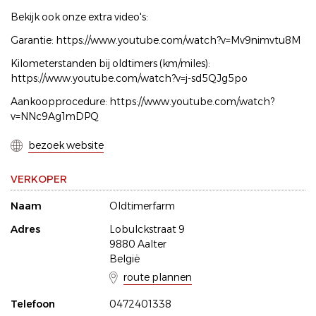
Bekijk ook onze extra video's:
Garantie: https://www.youtube.com/watch?v=Mv9nimvtu8M
Kilometerstanden bij oldtimers (km/miles):
https://www.youtube.com/watch?v=j-sd5QJg5po
Aankoopprocedure: https://www.youtube.com/watch?
v=NNc9Ag1mDPQ
bezoek website
VERKOPER
Naam
Oldtimerfarm
Adres
Lobulckstraat 9
9880 Aalter
België
route plannen
Telefoon
0472401338