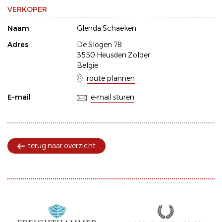
VERKOPER
Naam
Glenda Schaeken
Adres
De Slogen 78
3550 Heusden Zolder
België
route plannen
E-mail
e-mail sturen
terug naar overzicht