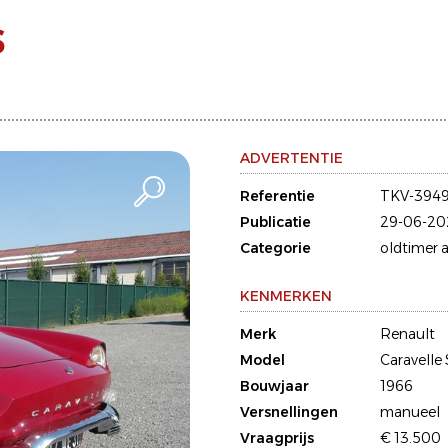
S
ADVERTENTIE
Referentie
TKV-394
Publicatie
29-06-20
Categorie
oldtimer a
KENMERKEN
Merk
Renault
Model
Caravelle 
Bouwjaar
1966
Versnellingen
manueel
Vraagprijs
€ 13.500