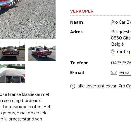
VERKOPER
Naam
Pro Car B
Adres
Bruggestr
8830 Gits
België
route 
Telefoon
0475752
E-mail
e-mai
alle advertenties van Pro C
loze Franse klassieker met
 in een diep bordeaux
et bordeaux accenten. Het
n goed is, maar op enkele
en kilometerstand van