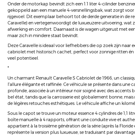
Onder de motorkap bevindt zich een 1.1 liter 4-cilinder benzine
gekoppeld aan een manuele 4-versnellingsbak, wat zorgt voor 
rijgevoel. Dit exemplaar behoort tot de derde generatie in de re
Caravelle) en vertegenwoordigt de luxueuzere uitvoering, wat zi
afwerking en comfort. Daarnaast is de wagen uitgerust met een
maar zich in mindere staat bevindt.
Deze Caravelle is ideaal voor liefhebbers die op zoek zijn naar ee
cabriolet met historisch cachet, perfect voor zonnige ritten én 
veel potentieel.
*
Un charmant Renault Caravelle S Cabriolet de 1966, un classiq
l'allure élégante et raffinée. Ce véhicule se présente dans une 
profonde, associée à un intérieur noir soigné avec des accents b
bel état, tandis que la carrosserie est globalement bonne, mais 
de légères retouches esthétiques. Le véhicule affiche un kilo
Sous le capot se trouve un moteur essence 4 cylindres de 1,1 litre
boîte manuelle à 4 rapports, offrant une conduite vive et auth
appartient à la troisième génération de la série (après la Floride 
représente la version plus luxueuse, se traduisant par davantage 