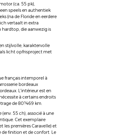
motor (ca. 55 pk),
een speels en authentiek
eks (na de Floride en eerdere
ch vertaalt in extra
 hardtop, die aanwezig is
n stijlvolle, karaktervolle
als licht opfrisproject met
ue français intemporel à
carrosserie bordeaux
ordeaux. L'intérieur est en
nécessite à certains endroits
métrage de 80?469 km.
 (env. 55 ch), associé à une
entique. Cet exemplaire
et les premières Caravelle) et
de finition et de confort. Le