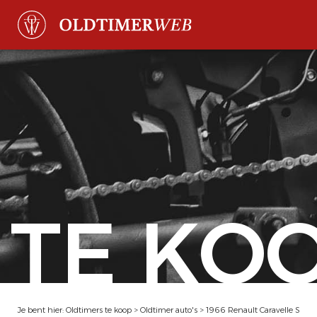
TE KO
Je bent hier:
Oldtimers te koop
>
Oldtimer auto's
>
1966 Renault Caravelle S