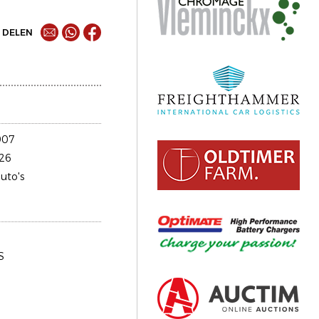
DELEN
907
26
uto's
S