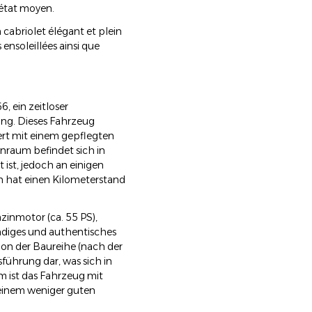
 état moyen.
 cabriolet élégant et plein
ensoleillées ainsi que
, ein zeitloser
lung. Dieses Fahrzeug
iert mit einem gepflegten
nraum befindet sich in
ist, jedoch an einigen
n hat einen Kilometerstand
zinmotor (ca. 55 PS),
ndiges und authentisches
ion der Baureihe (nach der
sführung dar, was sich in
 ist das Fahrzeug mit
 einem weniger guten