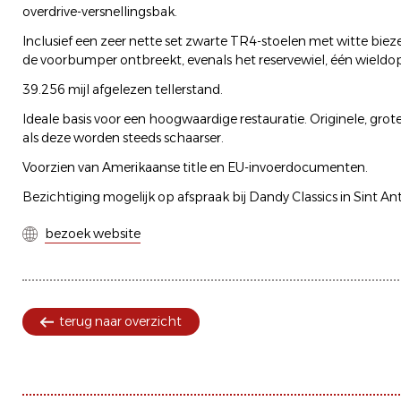
overdrive-versnellingsbak.
Inclusief een zeer nette set zwarte TR4-stoelen met witte bieze
de voorbumper ontbreekt, evenals het reservewiel, één wieldop
39.256 mijl afgelezen tellerstand.
Ideale basis voor een hoogwaardige restauratie. Originele, gro
als deze worden steeds schaarser.
Voorzien van Amerikaanse title en EU-invoerdocumenten.
Bezichtiging mogelijk op afspraak bij Dandy Classics in Sint An
bezoek website
terug naar overzicht