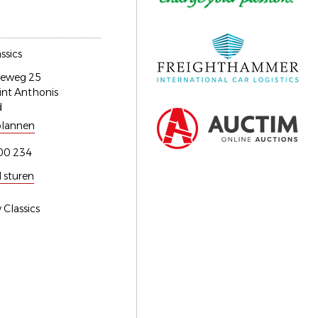
ssics
eweg 25
nt Anthonis
d
plannen
00 234
l sturen
 Classics