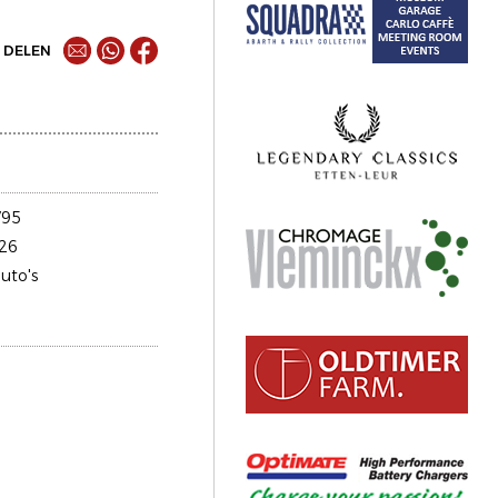
DELEN
795
26
uto's