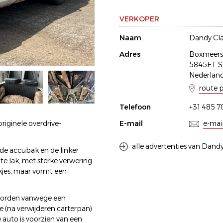
VERKOPER
Naam
Dandy Cla
Adres
Boxmeers
5845ET Si
Nederlan
route 
Telefoon
+31 485 7
iginele overdrive-
E-mail
e-mai
alle advertenties van Dandy
 de accubak en de linker
te lak, met sterke verwering
kjes, maar vormt een
 worden vanwege een
e (na verwijderen carterpan)
 auto is voorzien van een