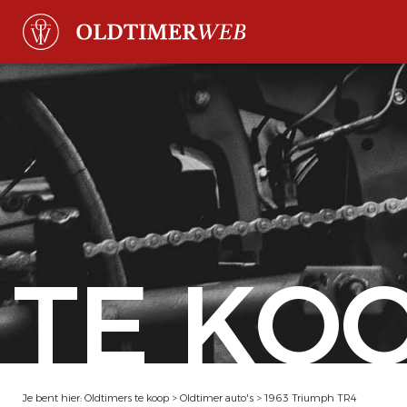
TE KO
Je bent hier:
Oldtimers te koop
>
Oldtimer auto's
>
1963 Triumph TR4