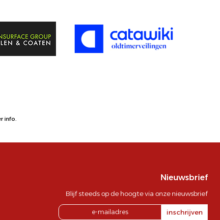
 info.
Nieuwsbrief
Blijf steeds op de hoogte via onze nieuwsbrief
inschrijven