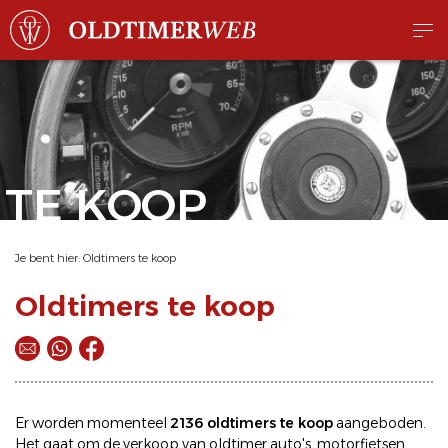
TE KOOP
Je bent hier:
Oldtimers te koop
Oldtimers te koop
Er worden momenteel
2136 oldtimers te koop
aangeboden.
Het gaat om de
verkoop
van oldtimer
auto's
,
motorfietsen
,