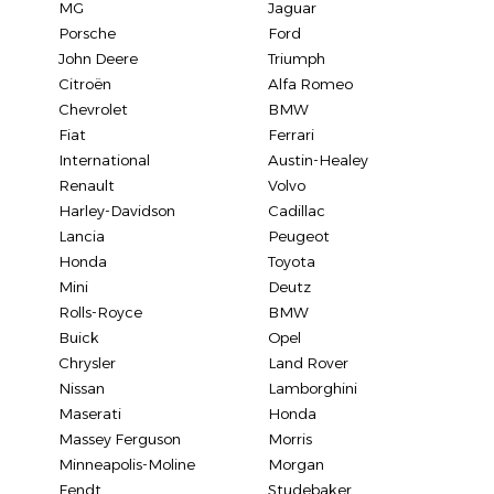
MG
Jaguar
Porsche
Ford
John Deere
Triumph
Citroën
Alfa Romeo
Chevrolet
BMW
Fiat
Ferrari
International
Austin-Healey
Renault
Volvo
Harley-Davidson
Cadillac
Lancia
Peugeot
Honda
Toyota
Mini
Deutz
Rolls-Royce
BMW
Buick
Opel
Chrysler
Land Rover
Nissan
Lamborghini
Maserati
Honda
Massey Ferguson
Morris
Minneapolis-Moline
Morgan
Fendt
Studebaker