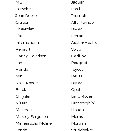
MG
Jaguar
Porsche
Ford
John Deere
Triumph
Citroën
Alfa Romeo
Chevrolet
BMW
Fiat
Ferrari
International
Austin-Healey
Renault
Volvo
Harley-Davidson
Cadillac
Lancia
Peugeot
Honda
Toyota
Mini
Deutz
Rolls-Royce
BMW
Buick
Opel
Chrysler
Land Rover
Nissan
Lamborghini
Maserati
Honda
Massey Ferguson
Morris
Minneapolis-Moline
Morgan
Fendt
Studebaker