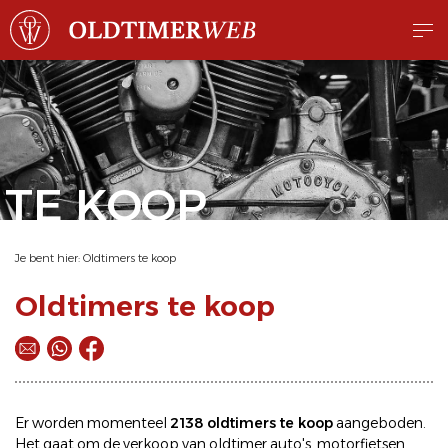
TE KOOP
Je bent hier:
Oldtimers te koop
Oldtimers te koop
Er worden momenteel
2138 oldtimers te koop
aangeboden.
Het gaat om de
verkoop
van oldtimer
auto's
,
motorfietsen
,