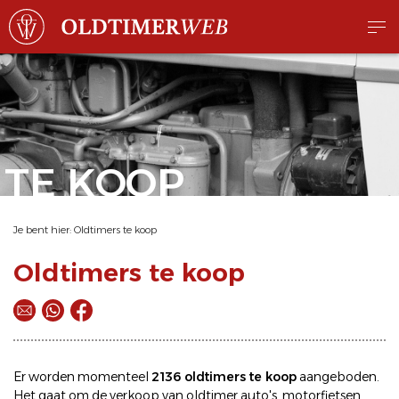
TE KOOP
Je bent hier:
Oldtimers te koop
Oldtimers te koop
Er worden momenteel
2136 oldtimers te koop
aangeboden.
Het gaat om de
verkoop
van oldtimer
auto's
,
motorfietsen
,