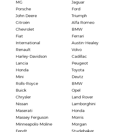
MG
Jaguar
Porsche
Ford
John Deere
Triumph
Citroën
Alfa Romeo
Chevrolet
BMW
Fiat
Ferrari
International
Austin-Healey
Renault
Volvo
Harley-Davidson
Cadillac
Lancia
Peugeot
Honda
Toyota
Mini
Deutz
Rolls-Royce
BMW
Buick
Opel
Chrysler
Land Rover
Nissan
Lamborghini
Maserati
Honda
Massey Ferguson
Morris
Minneapolis-Moline
Morgan
Fendt
Studebaker