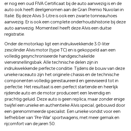
er nog een oud FIVA Certificaat bij de auto aanwezig is en de
auto ook heeft deelgenomen aan de Gran Premio Nuvolari in
Italië. Bij deze Alvis 3-Litre is ook een zwarte tonneauhoes
aanwezig. Er is ook een complete onderhoudshistorie bij deze
auto aanwezig. Momenteel heeft deze Alvis een duitse
registratie.
Onder de motorkap ligt een indrukwekkende 3.0-liter
zescilinder Alvis motor (type TC) en is gekoppeld aan een
volledig gesynchroniseerde handgeschakelde
vierversnellingsbak. Alle technische delen zijn in
indrukwekkende perfecte conditie. Tijdens de bouw van deze
unieke raceauto zijn het originele chassis en de technische
componenten volledig gerestaureerd en gereviseerd tot in
perfectie. Het resultaat is een perfect startende en heerlijk
rijdende auto en de motor produceert een levendig en
prachtig geluid. Deze auto is geen replica, maar zonder enige
twijfel een unieke en authentieke Alvis special, gebouwd door
een gerenommeerde specialist. Een unieke vondst voor een
liefhebber van 'Pre-War' sportwagens, met meer gemak en
rijcomfort van de jaren 50.