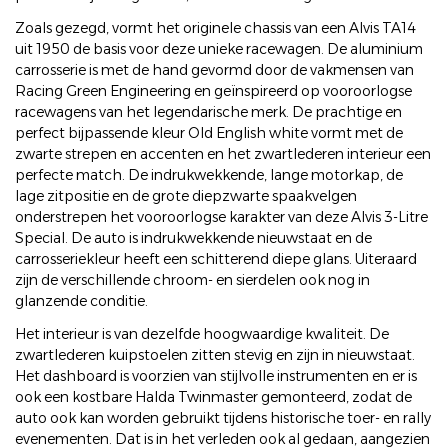
Zoals gezegd, vormt het originele chassis van een Alvis TA14
uit 1950 de basis voor deze unieke racewagen. De aluminium
carrosserie is met de hand gevormd door de vakmensen van
Racing Green Engineering en geïnspireerd op vooroorlogse
racewagens van het legendarische merk. De prachtige en
perfect bijpassende kleur Old English white vormt met de
zwarte strepen en accenten en het zwartlederen interieur een
perfecte match. De indrukwekkende, lange motorkap, de
lage zitpositie en de grote diepzwarte spaakvelgen
onderstrepen het vooroorlogse karakter van deze Alvis 3-Litre
Special. De auto is indrukwekkende nieuwstaat en de
carrosseriekleur heeft een schitterend diepe glans. Uiteraard
zijn de verschillende chroom- en sierdelen ook nog in
glanzende conditie.
Het interieur is van dezelfde hoogwaardige kwaliteit. De
zwartlederen kuipstoelen zitten stevig en zijn in nieuwstaat.
Het dashboard is voorzien van stijlvolle instrumenten en er is
ook een kostbare Halda Twinmaster gemonteerd, zodat de
auto ook kan worden gebruikt tijdens historische toer- en rally
evenementen. Dat is in het verleden ook al gedaan, aangezien