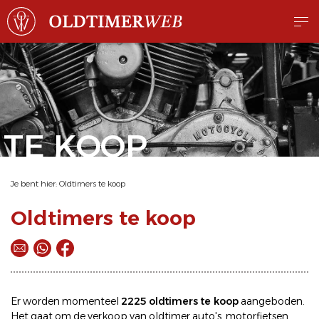
TE KOOP
Je bent hier:
Oldtimers te koop
Oldtimers te koop
Er worden momenteel
2225 oldtimers te koop
aangeboden.
Het gaat om de
verkoop
van oldtimer
auto's
,
motorfietsen
,