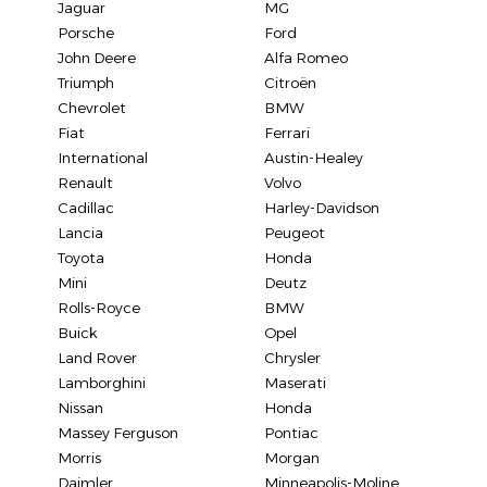
Jaguar
MG
Porsche
Ford
John Deere
Alfa Romeo
Triumph
Citroën
Chevrolet
BMW
Fiat
Ferrari
International
Austin-Healey
Renault
Volvo
Cadillac
Harley-Davidson
Lancia
Peugeot
Toyota
Honda
Mini
Deutz
Rolls-Royce
BMW
Buick
Opel
Land Rover
Chrysler
Lamborghini
Maserati
Nissan
Honda
Massey Ferguson
Pontiac
Morris
Morgan
Daimler
Minneapolis-Moline