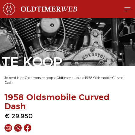
TE KOOP
Je bent hier:
Oldtimers te koop
>
Oldtimer auto's
>
1958 Oldsmobile Curved
Dash
1958 Oldsmobile Curved
Dash
€ 29.950