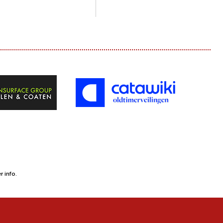
 info.