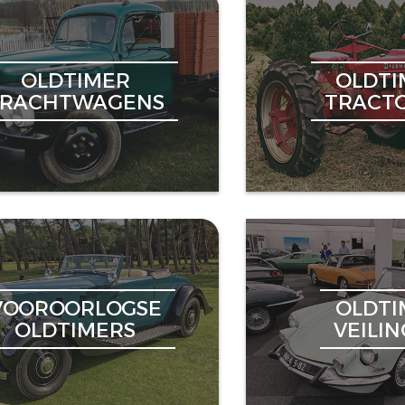
OLDTIMER
OLDTI
VRACHTWAGENS
TRACT
VOOROORLOGSE
OLDTI
OLDTIMERS
VEILI