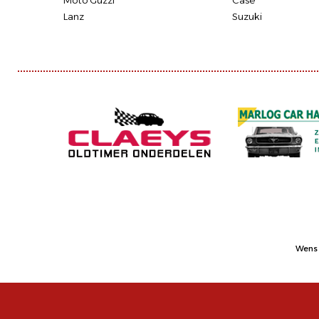
Moto Guzzi
Case
Lanz
Suzuki
Wens 