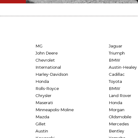
MG
Jaguar
John Deere
Triumph
Chevrolet
BMW
International
Austin-Healey
Harley-Davidson
Cadillac
Honda
Toyota
Rolls-Royce
BMW
Chrysler
Land Rover
Maserati
Honda
Minneapolis-Moline
Morgan
Mazda
Oldsmobile
Gillet
Mercedes
Austin
Bentley