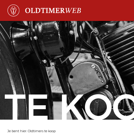
TE KO
Je bent hier:
Oldtimers te koop