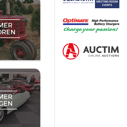
MER
OREN
MER
NGEN