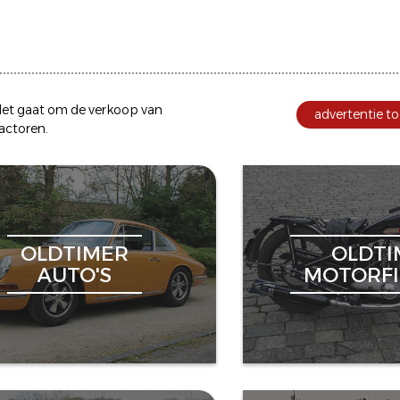
et gaat om de
verkoop
van
advertentie to
ractoren
.
OLDTIMER
OLDTI
AUTO'S
MOTORFI