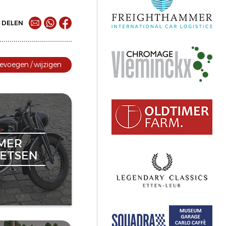
DELEN
evoegen / wijzigen
MER
ETSEN