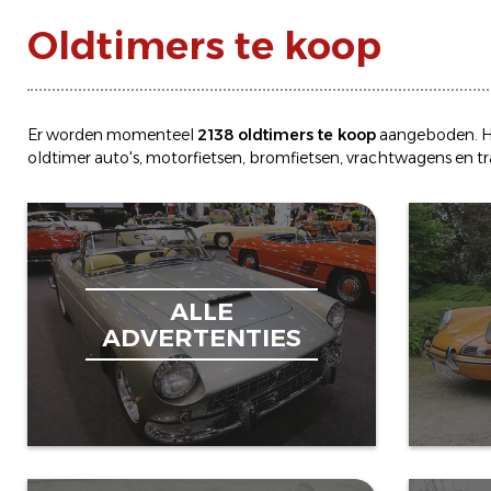
Oldtimers te koop
Er worden momenteel
2138 oldtimers te koop
aangeboden. H
oldtimer
auto's
,
motorfietsen
,
bromfietsen
,
vrachtwagens
en
t
ALLE
ADVERTENTIES