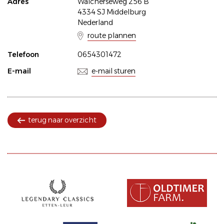
Adres
Walcherseweg 256 B
4334 SJ Middelburg
Nederland
route plannen
Telefoon
0654301472
E-mail
e-mail sturen
terug naar overzicht