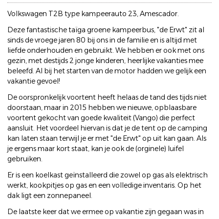
Volkswagen T2B type kampeerauto 23, Amescador.
Deze fantastische taïga groene kampeerbus, "de Erwt" zit al
sinds de vroege jaren 80 bij ons in de familie en is altijd met
liefde onderhouden en gebruikt. We hebben er ook met ons
gezin, met destijds 2 jonge kinderen, heerlijke vakanties mee
beleefd. Al bij het starten van de motor hadden we gelijk een
vakantie gevoel!
De oorspronkelijk voortent heeft helaas de tand des tijds niet
doorstaan, maar in 2015 hebben we nieuwe, opblaasbare
voortent gekocht van goede kwaliteit (Vango) die perfect
aansluit. Het voordeel hiervan is dat je de tent op de camping
kan laten staan terwijl je er met "de Erwt" op uit kan gaan. Als
je ergens maar kort staat, kan je ook de (orginele) luifel
gebruiken.
Er is een koelkast geïnstalleerd die zowel op gas als elektrisch
werkt, kookpitjes op gas en een volledige inventaris. Op het
dak ligt een zonnepaneel.
De laatste keer dat we ermee op vakantie zijn gegaan was in