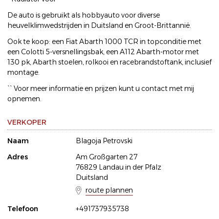
De auto is gebruikt als hobbyauto voor diverse
heuvelklimwedstrijden in Duitsland en Groot-Brittannië.
Ook te koop: een Fiat Abarth 1000 TCR in topconditie met
een Colotti 5-versnellingsbak, een A112 Abarth-motor met
130 pk, Abarth stoelen, rolkooi en racebrandstoftank, inclusief
montage.
`` Voor meer informatie en prijzen kunt u contact met mij
opnemen.
VERKOPER
Naam
Blagoja Petrovski
Adres
Am Großgarten 27
76829 Landau in der Pfalz
Duitsland
route plannen
Telefoon
+491737935738