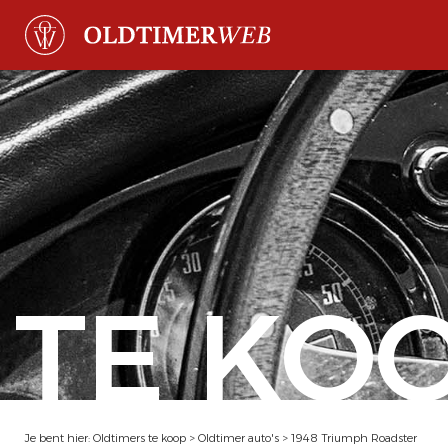
TE KO
Je bent hier:
Oldtimers te koop
>
Oldtimer auto's
>
1948 Triumph Roadster