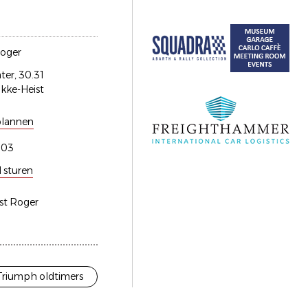
Roger
er, 30.31
kke-Heist
plannen
603
l sturen
est Roger
Triumph oldtimers