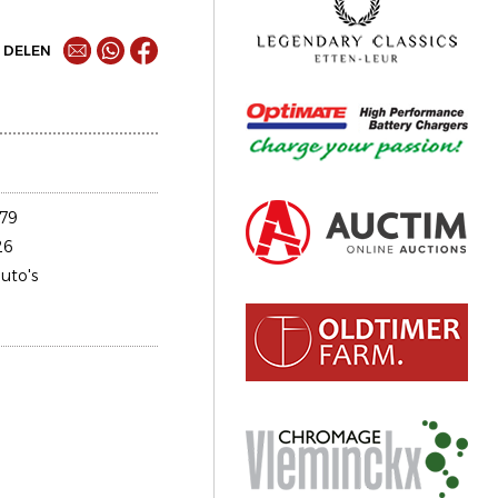
DELEN
79
26
uto's