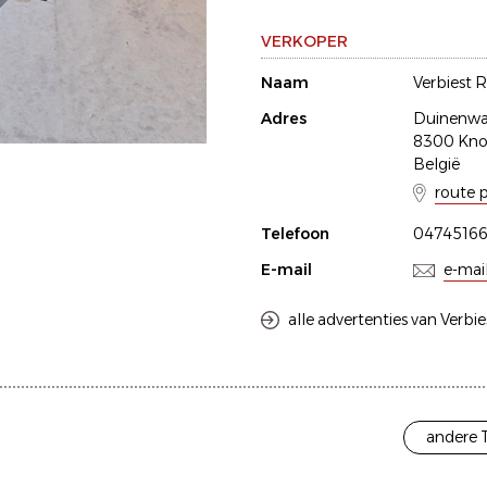
VERKOPER
Naam
Verbiest 
Adres
Duinenwat
8300 Kno
België
route 
Telefoon
0474516
E-mail
e-mai
alle advertenties van Verbi
andere 