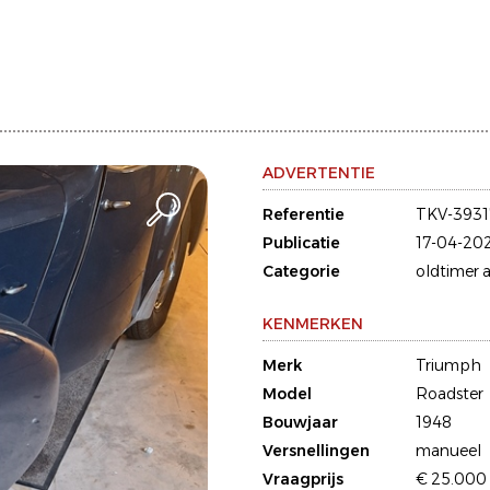
ADVERTENTIE
Referentie
TKV-3931
Publicatie
17-04-20
Categorie
oldtimer a
KENMERKEN
Merk
Triumph
Model
Roadster
Bouwjaar
1948
Versnellingen
manueel
Vraagprijs
€ 25.000