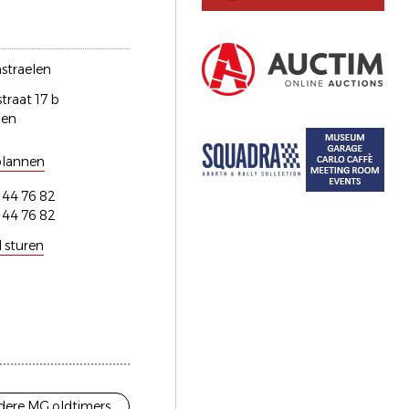
straelen
traat 17 b
len
plannen
 44 76 82
 44 76 82
l sturen
dere MG oldtimers