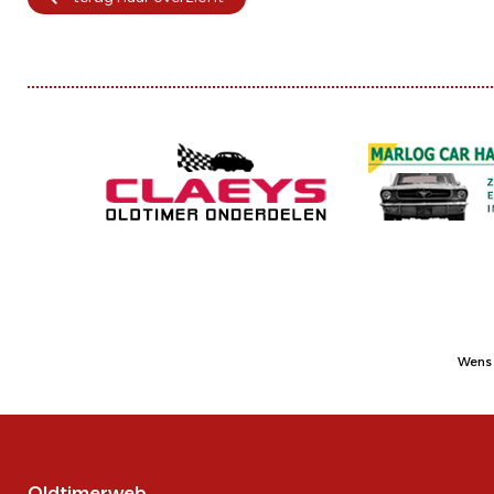
Wens 
Oldtimerweb