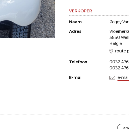
VERKOPER
Naam
Peggy Van
Adres
Vloeiherks
3830 Wel
België
route 
Telefoon
0032 476
0032 476
E-mail
e-mai
an