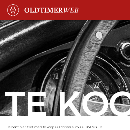
TE KO
Je bent hier:
Oldtimers te koop
>
Oldtimer auto's
>
1951 MG TD