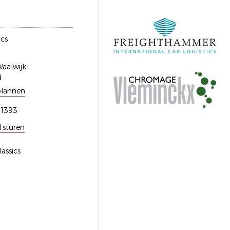
ics
aalwijk
d
plannen
51393
l sturen
lassics