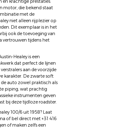
 en krachtige prestaties.
ijn motor, die bekend staat
combinatie met de
ey niet alleen rijplezier op
en. Dit exemplaar is in het
arbij ook de toevoeging van
a vertrouwen tijdens het
Austin-Healey is een
akwerk dat perfect de lijnen
verstralers aan de voorzijde
e karakter. De zwarte soft
de auto zowel praktisch als
tte piping, wat prachtig
lassieke instrumenten geven
 bij deze tijdloze roadster.
aley 100/6 uit 1958? Laat
a of bel direct met +31 416
gen of maken zelfs een