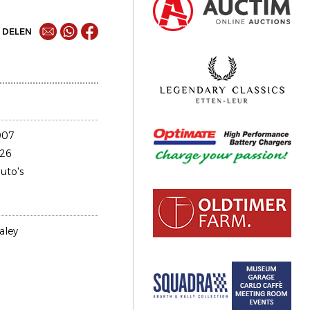
DELEN
907
26
uto's
aley