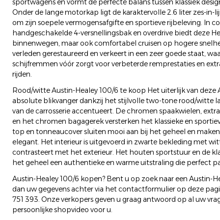
sportwagens en vormt de perfecte balans tussen klassiek design
Onder de lange motorkap ligt de karaktervolle 2.6 liter zes-in-l
om zijn soepele vermogensafgifte en sportieve rijbeleving. In 
handgeschakelde 4-versnellingsbak en overdrive biedt deze Heal
binnenwegen, maar ook comfortabel cruisen op hogere snelhed
verleden gerestaureerd en verkeert in een zeer goede staat, wa
schijfremmen vóór zorgt voor verbeterde remprestaties en extr
rijden.
Rood/witte Austin-Healey 100/6 te koop Het uiterlijk van deze 
absolute blikvanger dankzij het stijlvolle two-tone rood/witte l
van de carrosserie accentueert. De chromen spaakwielen, extra 
en het chromen bagagerek versterken het klassieke en sportiev
top en tonneaucover sluiten mooi aan bij het geheel en maken 
elegant. Het interieur is uitgevoerd in zwarte bekleding met wi
contrasteert met het exterieur. Het houten sportstuur en de k
het geheel een authentieke en warme uitstraling die perfect past
Austin-Healey 100/6 kopen? Bent u op zoek naar een Austin-He
dan uw gegevens achter via het contactformulier op deze pagin
751 393. Onze verkopers geven u graag antwoord op al uw vra
persoonlijke shopvideo voor u.