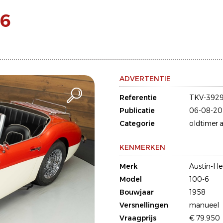
-6
ADVERTENTIE
Referentie
TKV-392
Publicatie
06-08-20
Categorie
oldtimer a
KENMERKEN
Merk
Austin-He
Model
100-6
Bouwjaar
1958
Versnellingen
manueel
Vraagprijs
€ 79.950