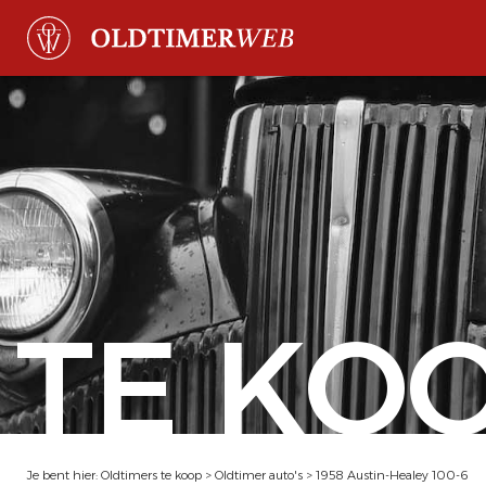
TE KO
Je bent hier:
Oldtimers te koop
>
Oldtimer auto's
>
1958 Austin-Healey 100-6