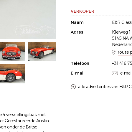
VERKOPER
Naam
E&R Class
Adres
Kleiweg 1
5145 NA W
Nederlan
route 
Telefoon
+31 416 7
E-mail
e-mai
alle advertenties van E&R C
de 4 versnellingsbak met
er Gerestaureerde Austin-
oon onder de Britse