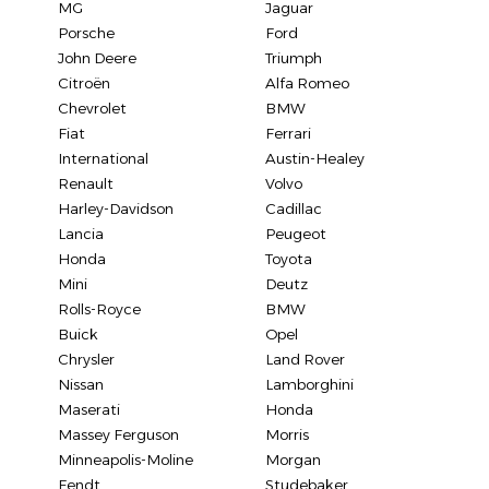
MG
Jaguar
Porsche
Ford
John Deere
Triumph
Citroën
Alfa Romeo
Chevrolet
BMW
Fiat
Ferrari
International
Austin-Healey
Renault
Volvo
Harley-Davidson
Cadillac
Lancia
Peugeot
Honda
Toyota
Mini
Deutz
Rolls-Royce
BMW
Buick
Opel
Chrysler
Land Rover
Nissan
Lamborghini
Maserati
Honda
Massey Ferguson
Morris
Minneapolis-Moline
Morgan
Fendt
Studebaker