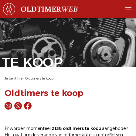
TE KOOP
Je bent hier:
Oldtimers te koop
Oldtimers te koop
Er worden momenteel
2138 oldtimers te koop
aangeboden.
Het gaat om de
verkoop
van oldtimer
auto's
,
motorfietsen
,