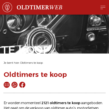
TE KOOP
Je bent hier:
Oldtimers te koop
Oldtimers te koop
Er worden momenteel
2121 oldtimers te koop
aangeboden.
Het gaat om de
verkoop
van oldtimer
auto's
,
motorfietsen
,