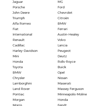
Jaguar
MG
Porsche
Ford
John Deere
Chevrolet
Triumph
Citroën
Alfa Romeo
BMW
Fiat
Ferrari
International
Austin-Healey
Renault
Volvo
Cadillac
Lancia
Harley-Davidson
Peugeot
Mini
Deutz
Honda
Rolls-Royce
Toyota
Buick
BMW
Opel
Chrysler
Nissan
Lamborghini
Maserati
Land Rover
Massey Ferguson
Pontiac
Minneapolis-Moline
Morgan
Honda
Morris
Fendt