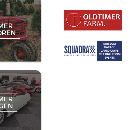
MER
OREN
MER
NGEN