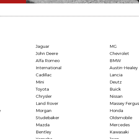
Jaguar
MG
John Deere
Chevrolet
Alfa Romeo
BMW
International
Austin-Healey
Cadillac
Lancia
Mini
Deutz
Toyota
Buick
Chrysler
Nissan
Land Rover
Massey Fergu
e
Morgan
Honda
Studebaker
Oldsmobile
Mazda
Mercedes
Bentley
Kawasaki