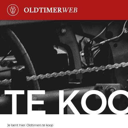
TE KO
Je bent hier:
Oldtimers te koop