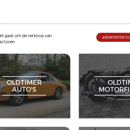
et gaat om de
verkoop
van
advertentie to
ractoren
.
OLDTIMER
OLDTI
AUTO'S
MOTORFI