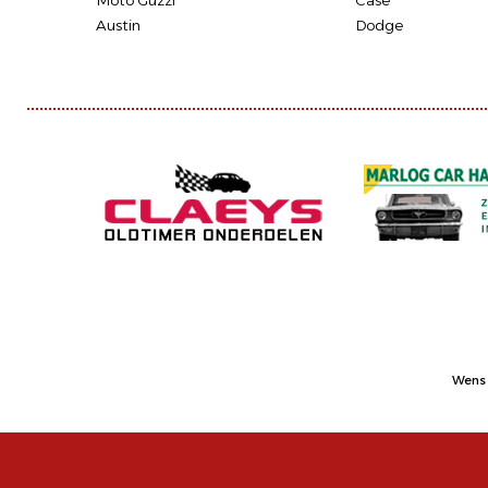
Moto Guzzi
Case
Austin
Dodge
Wens 