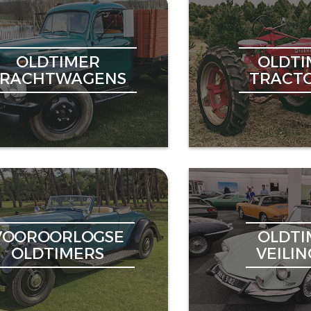
OLDTIMER
OLDTI
VRACHTWAGENS
TRACT
VOOROORLOGSE
OLDTI
OLDTIMERS
VEILI