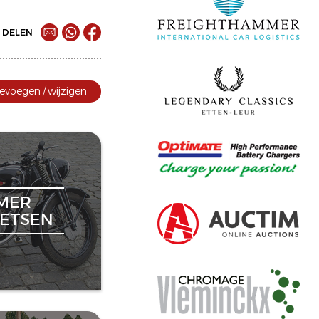
DELEN
evoegen / wijzigen
MER
ETSEN