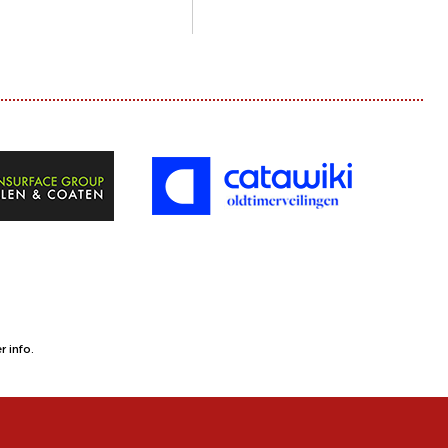
 info.