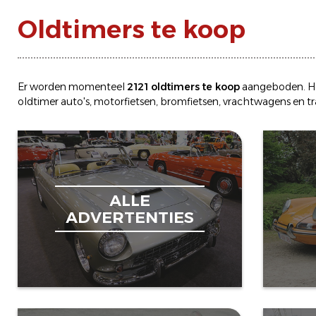
Oldtimers te koop
Er worden momenteel
2121 oldtimers te koop
aangeboden. H
oldtimer
auto's
,
motorfietsen
,
bromfietsen
,
vrachtwagens
en
t
ALLE
ADVERTENTIES