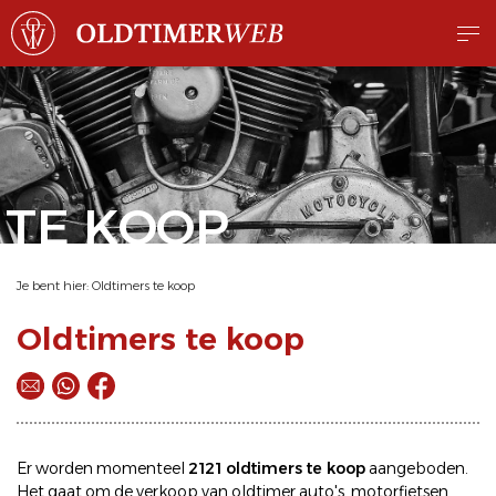
TE KOOP
Je bent hier:
Oldtimers te koop
Oldtimers te koop
Er worden momenteel
2121 oldtimers te koop
aangeboden.
Het gaat om de
verkoop
van oldtimer
auto's
,
motorfietsen
,