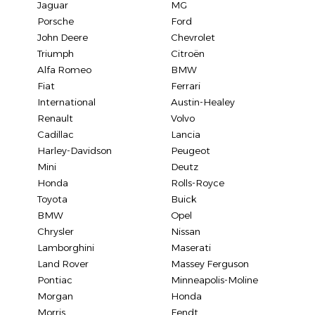
Jaguar
MG
Porsche
Ford
John Deere
Chevrolet
Triumph
Citroën
Alfa Romeo
BMW
Fiat
Ferrari
International
Austin-Healey
Renault
Volvo
Cadillac
Lancia
Harley-Davidson
Peugeot
Mini
Deutz
Honda
Rolls-Royce
Toyota
Buick
BMW
Opel
Chrysler
Nissan
Lamborghini
Maserati
Land Rover
Massey Ferguson
Pontiac
Minneapolis-Moline
Morgan
Honda
Morris
Fendt