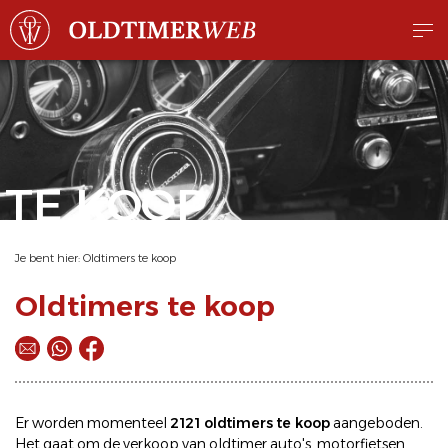
TE KOOP
Je bent hier:
Oldtimers te koop
Oldtimers te koop
Er worden momenteel
2121 oldtimers te koop
aangeboden.
Het gaat om de
verkoop
van oldtimer
auto's
,
motorfietsen
,