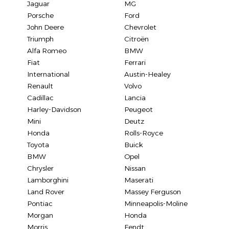
Jaguar
MG
Porsche
Ford
John Deere
Chevrolet
Triumph
Citroën
Alfa Romeo
BMW
Fiat
Ferrari
International
Austin-Healey
Renault
Volvo
Cadillac
Lancia
Harley-Davidson
Peugeot
Mini
Deutz
Honda
Rolls-Royce
Toyota
Buick
BMW
Opel
Chrysler
Nissan
Lamborghini
Maserati
Land Rover
Massey Ferguson
Pontiac
Minneapolis-Moline
Morgan
Honda
Morris
Fendt