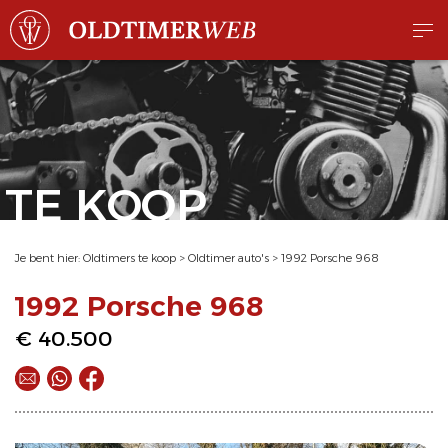
TE KOOP
Je bent hier:
Oldtimers te koop
>
Oldtimer auto's
>
1992 Porsche 968
1992 Porsche 968
€ 40.500