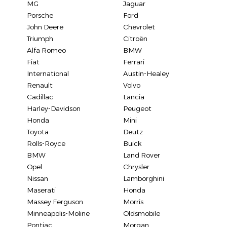
MG
Jaguar
Porsche
Ford
John Deere
Chevrolet
Triumph
Citroën
Alfa Romeo
BMW
Fiat
Ferrari
International
Austin-Healey
Renault
Volvo
Cadillac
Lancia
Harley-Davidson
Peugeot
Honda
Mini
Toyota
Deutz
Rolls-Royce
Buick
BMW
Land Rover
Opel
Chrysler
Nissan
Lamborghini
Maserati
Honda
Massey Ferguson
Morris
Minneapolis-Moline
Oldsmobile
Pontiac
Morgan