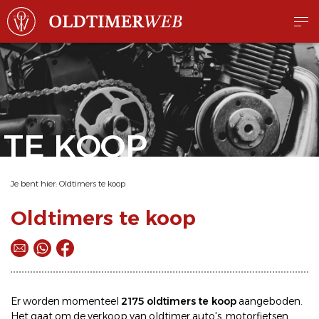
TE KOOP
Je bent hier:
Oldtimers te koop
Oldtimers te koop
Er worden momenteel
2175 oldtimers te koop
aangeboden.
Het gaat om de
verkoop
van oldtimer
auto's
,
motorfietsen
,