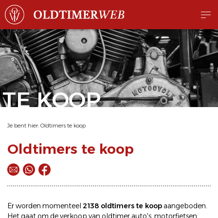
TE KOOP
Je bent hier:
Oldtimers te koop
Oldtimers te koop
Er worden momenteel
2138 oldtimers te koop
aangeboden.
Het gaat om de
verkoop
van oldtimer
auto's
,
motorfietsen
,