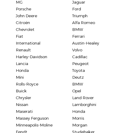
MG
Jaguar
Porsche
Ford
John Deere
Triumph
Citroën
Alfa Romeo
Chevrolet
BMW
Fiat
Ferrari
International
Austin-Healey
Renault
Volvo
Harley-Davidson
Cadillac
Lancia
Peugeot
Honda
Toyota
Mini
Deutz
Rolls-Royce
BMW
Buick
Opel
Chrysler
Land Rover
Nissan
Lamborghini
Maserati
Honda
Massey Ferguson
Morris
Minneapolis-Moline
Morgan
Fendt
Studebaker