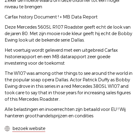
Zeker de moeite waard om deze oldtimer tot een hoger
niveau te brengen
Carfax history Document ! + MB Data Report
Deze Mercedes 560SL R107 Roadster geeft echt de look van
de jaren 80. Met zijn mooie rode kleur geeft hij echt de Bobby
Ewing look uit de bekende serie Dallas.
Het voertuig wordt geleverd met een uitgebreid Carfax
historierapport en een MB datarapport zeer goede
investering voor de toekomst
The W107 was among other things to see around the world in
the popular soap opera Dallas. Actor Patrick Duffy as Bobby
Ewing drove in this series in a red Mercedes 380SL W107 and
took care to say that in those years for increasing sales figures
of this Mercedes Roadster..
Alle belastingen en invoerrechten zijn betaald voor EU ! Wij
hanteren groothandelsprijzen en condities
bezoek website