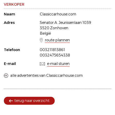
VERKOPER
Naam
Classiccarhouse.com
Adres
Senator A. Jeurissenlaan 1039
3520 Zonhoven
België
route plannen
Telefoon
003211813861
0032475654338
E-mail
e-mail sturen
alle advertenties van Classiccarhouse.com
terug naar overzicht