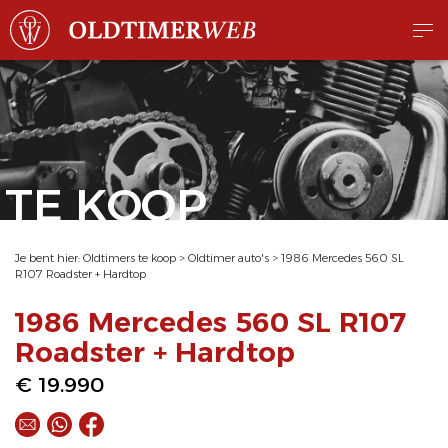
TE KOOP
Je bent hier:
Oldtimers te koop
>
Oldtimer auto's
>
1986 Mercedes 560 SL
R107 Roadster + Hardtop
1986 Mercedes 560 SL R107
Roadster + Hardtop
€ 19.990