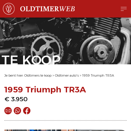
TE KOOP
Je bent hier:
Oldtimers te koop
>
Oldtimer auto's
>
1959 Triumph TR3A
1959 Triumph TR3A
€ 3.950