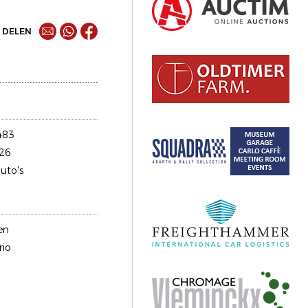
DELEN
483
26
uto's
en
rio