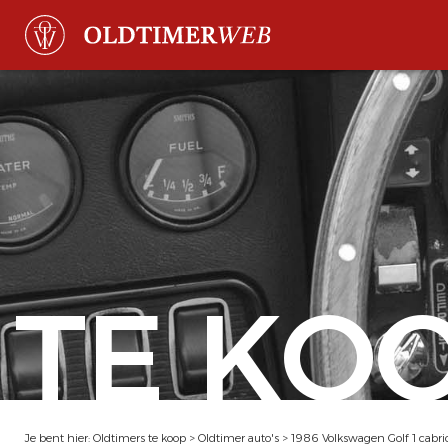
TE KO
Je bent hier:
Oldtimers te koop
>
Oldtimer auto's
>
1986 Volkswagen Golf 1 cabri