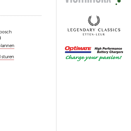
bosch
d
plannen
l sturen