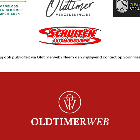
jij ook publiciteit via Oldtimerweb?
Neem dan vrijblijvend contact op
voor meer