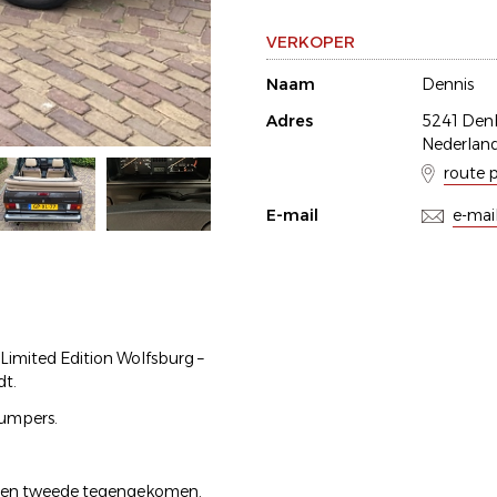
VERKOPER
Naam
Dennis
Adres
5241 Den
Nederlan
route 
E-mail
e-mai
imited Edition Wolfsburg –
dt.
bumpers.
t een tweede tegengekomen.