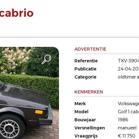
cabrio
ADVERTENTIE
Referentie
TKV-390
Publicatie
24-04-20
Categorie
oldtimer a
KENMERKEN
Merk
Volkswag
Model
Golf 1 cab
Bouwjaar
1986
Versnellingen
manueel
Vraagprijs
€ 11.750