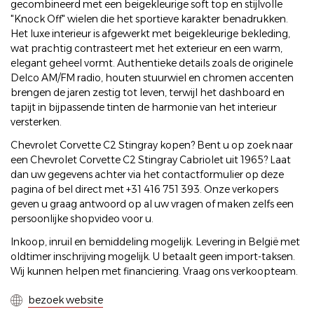
gecombineerd met een beigekleurige soft top en stijlvolle
"Knock Off" wielen die het sportieve karakter benadrukken.
Het luxe interieur is afgewerkt met beigekleurige bekleding,
wat prachtig contrasteert met het exterieur en een warm,
elegant geheel vormt. Authentieke details zoals de originele
Delco AM/FM radio, houten stuurwiel en chromen accenten
brengen de jaren zestig tot leven, terwijl het dashboard en
tapijt in bijpassende tinten de harmonie van het interieur
versterken.
Chevrolet Corvette C2 Stingray kopen? Bent u op zoek naar
een Chevrolet Corvette C2 Stingray Cabriolet uit 1965? Laat
dan uw gegevens achter via het contactformulier op deze
pagina of bel direct met +31 416 751 393. Onze verkopers
geven u graag antwoord op al uw vragen of maken zelfs een
persoonlijke shopvideo voor u.
Inkoop, inruil en bemiddeling mogelijk. Levering in België met
oldtimer inschrijving mogelijk. U betaalt geen import-taksen.
Wij kunnen helpen met financiering. Vraag ons verkoopteam.
bezoek website