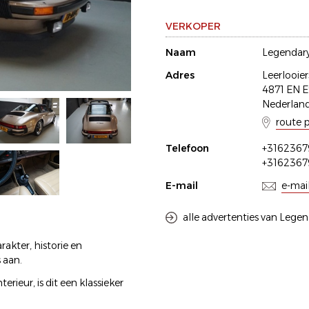
VERKOPER
Naam
Legendary
Adres
Leerlooier
4871 EN E
Nederlan
route 
Telefoon
+3162367
+3162367
E-mail
e-mai
alle advertenties van Legen
akter, historie en
 aan.
rieur, is dit een klassieker