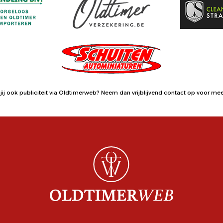
jij ook publiciteit via Oldtimerweb?
Neem dan vrijblijvend contact op
voor meer