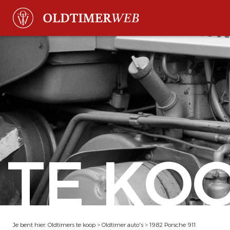
TE KO
Je bent hier:
Oldtimers te koop
>
Oldtimer auto's
>
1982 Porsche 911