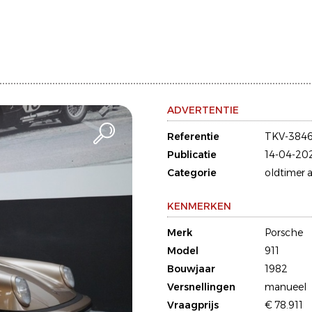
ADVERTENTIE
Referentie
TKV-3846
Publicatie
14-04-20
Categorie
oldtimer a
KENMERKEN
Merk
Porsche
Model
911
Bouwjaar
1982
Versnellingen
manueel
Vraagprijs
€ 78.911