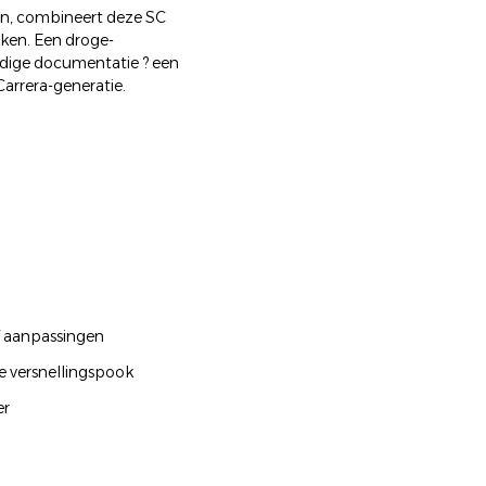
n, combineert deze SC
ekken. Een droge-
edige documentatie ? een
arrera-generatie.
of aanpassingen
te versnellingspook
er