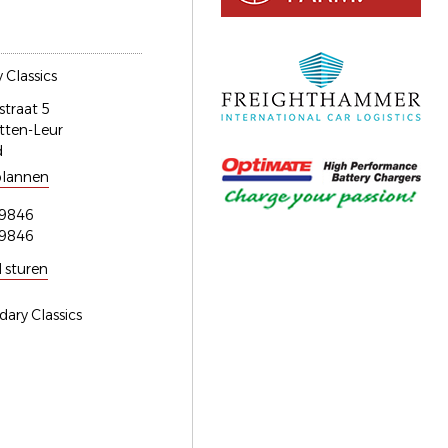
 Classics
straat 5
tten-Leur
d
plannen
9846
9846
l sturen
dary Classics