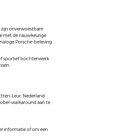
 zijn onverwoestbare
ie met de nauwkeurige
analoge Porsche-beleving
of sportief bochtenwerk
ssen.
 Etten-Leur, Nederland.
deobel-walkaround aan te
r informatie of om een