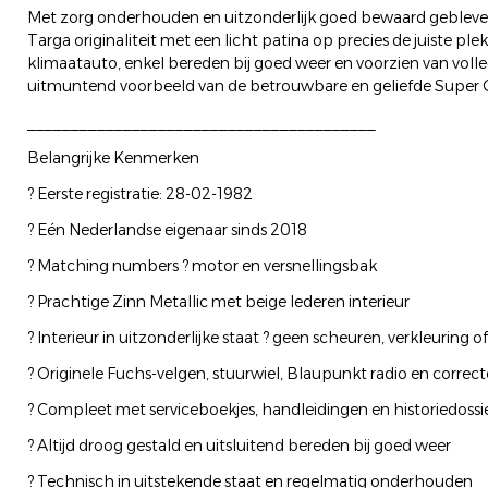
Met zorg onderhouden en uitzonderlijk goed bewaard gebleve
Targa originaliteit met een licht patina op precies de juiste pl
klimaatauto, enkel bereden bij goed weer en voorzien van voll
uitmuntend voorbeeld van de betrouwbare en geliefde Super C
________________________________________
Belangrijke Kenmerken
? Eerste registratie: 28-02-1982
? Eén Nederlandse eigenaar sinds 2018
? Matching numbers ? motor en versnellingsbak
? Prachtige Zinn Metallic met beige lederen interieur
? Interieur in uitzonderlijke staat ? geen scheuren, verkleuring 
? Originele Fuchs-velgen, stuurwiel, Blaupunkt radio en correc
? Compleet met serviceboekjes, handleidingen en historiedossi
? Altijd droog gestald en uitsluitend bereden bij goed weer
? Technisch in uitstekende staat en regelmatig onderhouden