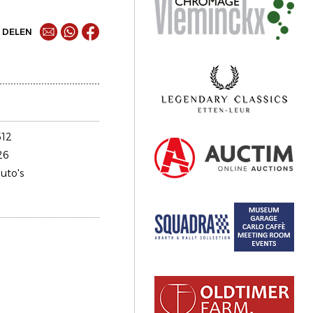
DELEN
12
26
uto's