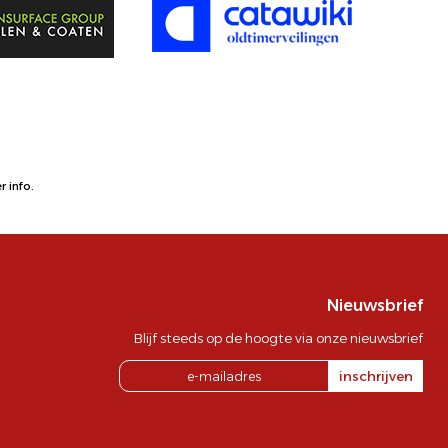
 info.
Nieuwsbrief
Blijf steeds op de hoogte via onze nieuwsbrief
inschrijven