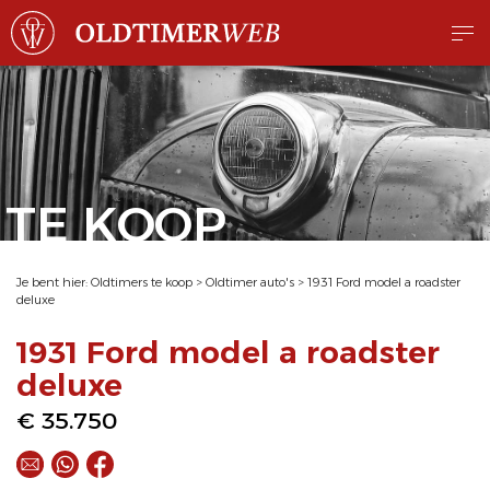
TE KOOP
Je bent hier:
Oldtimers te koop
>
Oldtimer auto's
>
1931 Ford model a roadster
deluxe
1931 Ford model a roadster
deluxe
€ 35.750