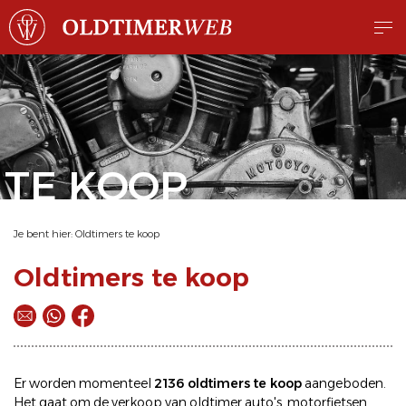
TE KOOP
Je bent hier:
Oldtimers te koop
Oldtimers te koop
Er worden momenteel
2136 oldtimers te koop
aangeboden.
Het gaat om de
verkoop
van oldtimer
auto's
,
motorfietsen
,