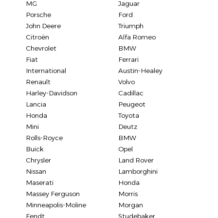
MG
Jaguar
Porsche
Ford
John Deere
Triumph
Citroën
Alfa Romeo
Chevrolet
BMW
Fiat
Ferrari
International
Austin-Healey
Renault
Volvo
Harley-Davidson
Cadillac
Lancia
Peugeot
Honda
Toyota
Mini
Deutz
Rolls-Royce
BMW
Buick
Opel
Chrysler
Land Rover
Nissan
Lamborghini
Maserati
Honda
Massey Ferguson
Morris
Minneapolis-Moline
Morgan
Fendt
Studebaker