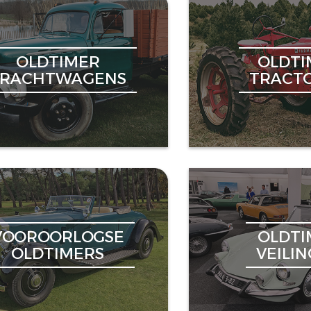
OLDTIMER
OLDTI
VRACHTWAGENS
TRACT
VOOROORLOGSE
OLDTI
OLDTIMERS
VEILI