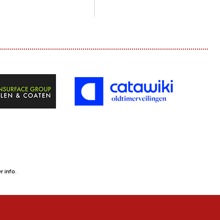
 info.