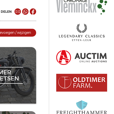
DELEN
evoegen / wijzigen
MER
ETSEN