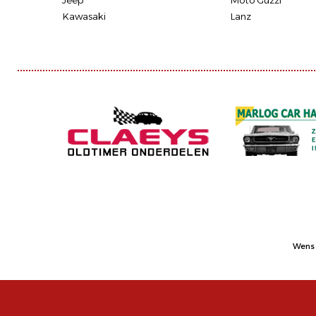
Jeep
Moto Guzzi
Kawasaki
Lanz
Wens 