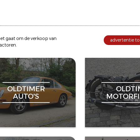
et gaat om de
verkoop
van
advertentie to
ractoren
.
OLDTIMER
OLDTI
AUTO'S
MOTORFI