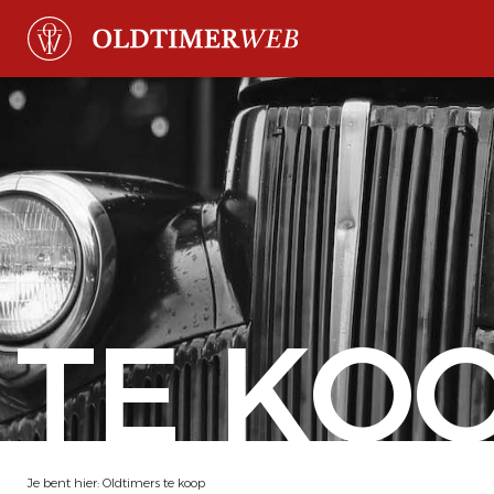
TE KO
Je bent hier:
Oldtimers te koop