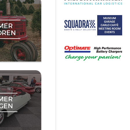
MER
OREN
MER
NGEN