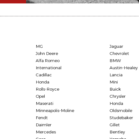
MG
Jaguar
John Deere
Chevrolet
Alfa Romeo
BMW
International
Austin-Healey
Cadillac
Lancia
Honda
Mini
Rolls-Royce
Buick
Opel
Chrysler
Maserati
Honda
Minneapolis-Moline
Oldsmobile
Fendt
Studebaker
Daimler
Gillet
Mercedes
Bentley