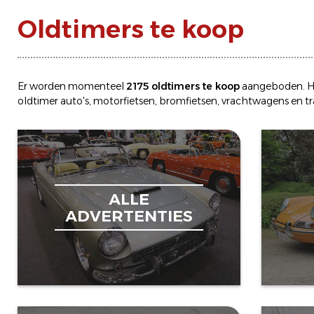
Oldtimers te koop
Er worden momenteel
2175 oldtimers te koop
aangeboden. H
oldtimer
auto's
,
motorfietsen
,
bromfietsen
,
vrachtwagens
en
t
ALLE
ADVERTENTIES