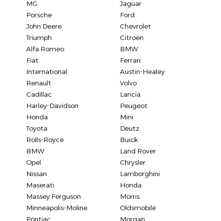
MG
Jaguar
Porsche
Ford
John Deere
Chevrolet
Triumph
Citroën
Alfa Romeo
BMW
Fiat
Ferrari
International
Austin-Healey
Renault
Volvo
Cadillac
Lancia
Harley-Davidson
Peugeot
Honda
Mini
Toyota
Deutz
Rolls-Royce
Buick
BMW
Land Rover
Opel
Chrysler
Nissan
Lamborghini
Maserati
Honda
Massey Ferguson
Morris
Minneapolis-Moline
Oldsmobile
Pontiac
Morgan