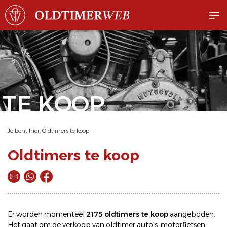
TE KOOP
Je bent hier:
Oldtimers te koop
Oldtimers te koop
Er worden momenteel
2175 oldtimers te koop
aangeboden.
Het gaat om de
verkoop
van oldtimer
auto's
,
motorfietsen
,