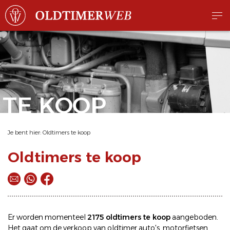
TE KOOP
Je bent hier:
Oldtimers te koop
Oldtimers te koop
Er worden momenteel
2175 oldtimers te koop
aangeboden.
Het gaat om de
verkoop
van oldtimer
auto's
,
motorfietsen
,