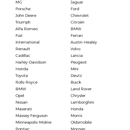
MG
Jaguar
Porsche
Ford
John Deere
Chevrolet
Triumph
Citroën
Alfa Romeo
BMW
Fiat
Ferrari
International
Austin-Healey
Renault
Volvo
Cadillac
Lancia
Harley-Davidson
Peugeot
Honda
Mini
Toyota
Deutz
Rolls-Royce
Buick
BMW
Land Rover
Opel
Chrysler
Nissan
Lamborghini
Maserati
Honda
Massey Ferguson
Morris
Minneapolis-Moline
Oldsmobile
Pontiac
Morgan