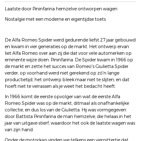
Laatste door Pininfarina hemzelve ontworpen wagen
Nostalgie met een moderne en eigentijdse toets
De Alfa Romeo Spider werd gedurende liefst 27 jaar gebouwd
en kwam in vier generaties op de markt. Het ontwerp ervan
liet Alfa Romeo over aan zij die dat voor vele automerken op
eminente wijze doen: Pininfarina. De Spider kwam in 1966 op
de markt en zette het succes van Romeo's Giulietta Spider
verder, op voorhand werd niet gerekend op zó'n lange
productietijd, het ontwerp bleek maar niet te slijten, en dat
hoeft niet te verrassen als je weet het bedacht heeft.
In 1966 komt de eerste opvolger van wat de eerste Alfa
Romeo Spider was op de markt, ditmaal als onafhankelijke
collectie, en dus los van de Giulietta. Hij was vormgegeven
door Battista Pininfarina de man hemzelve, die helaas in het
jaar van uitgave stierf, waardoor het ook de laatste wagen was
van zijn hand.
Onder de motorkap vinden we telkens een vierpittertje dat