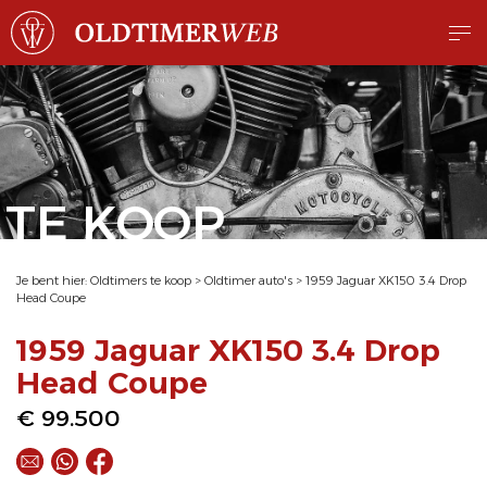
TE KOOP
Je bent hier:
Oldtimers te koop
>
Oldtimer auto's
>
1959 Jaguar XK150 3.4 Drop
Head Coupe
1959 Jaguar XK150 3.4 Drop
Head Coupe
€ 99.500