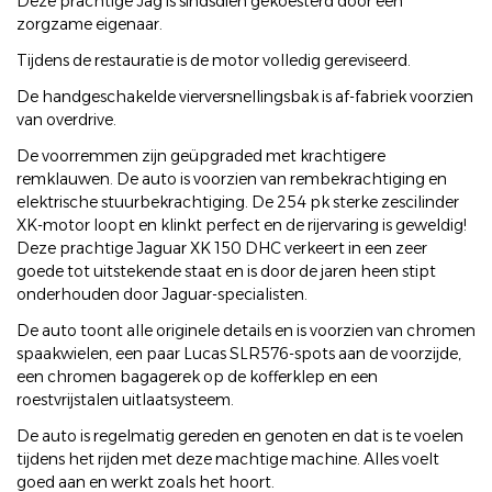
Deze prachtige Jag is sindsdien gekoesterd door één
zorgzame eigenaar.
Tijdens de restauratie is de motor volledig gereviseerd.
De handgeschakelde vierversnellingsbak is af-fabriek voorzien
van overdrive.
De voorremmen zijn geüpgraded met krachtigere
remklauwen. De auto is voorzien van rembekrachtiging en
elektrische stuurbekrachtiging. De 254 pk sterke zescilinder
XK-motor loopt en klinkt perfect en de rijervaring is geweldig!
Deze prachtige Jaguar XK 150 DHC verkeert in een zeer
goede tot uitstekende staat en is door de jaren heen stipt
onderhouden door Jaguar-specialisten.
De auto toont alle originele details en is voorzien van chromen
spaakwielen, een paar Lucas SLR576-spots aan de voorzijde,
een chromen bagagerek op de kofferklep en een
roestvrijstalen uitlaatsysteem.
De auto is regelmatig gereden en genoten en dat is te voelen
tijdens het rijden met deze machtige machine. Alles voelt
goed aan en werkt zoals het hoort.