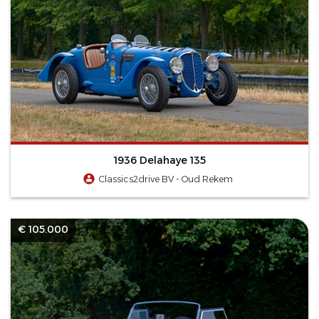
1936 Delahaye 135
Classics2drive BV - Oud Rekem
€ 105.000