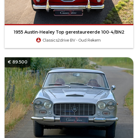
1955 Austin-Healey Top gerestaureerde 100-4/BN2
Classics2drive BV - Oud Rekem
€ 89.500