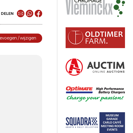
DELEN
evoegen / wijzigen