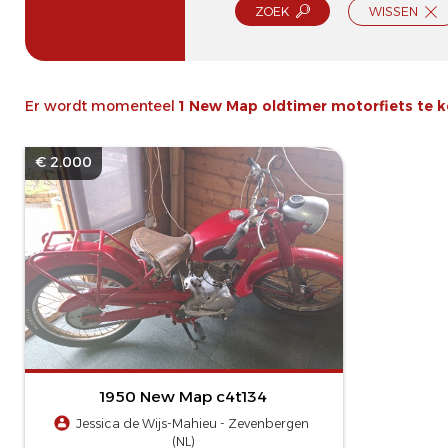
ZOEK
WISSEN
Er wordt momenteel
1 New Map oldtimer motorfiets te 
€ 2.000
1950 New Map c4t134
Jessica de Wijs-Mahieu - Zevenbergen
(NL)