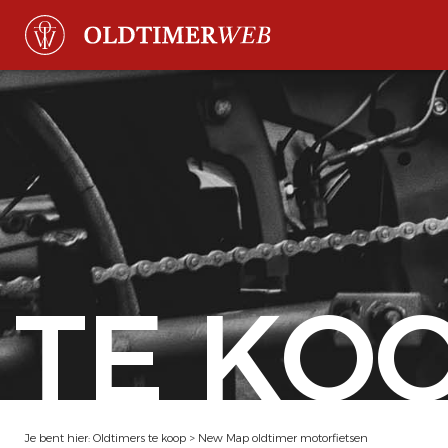
TE KO
Je bent hier:
Oldtimers te koop
>
New Map oldtimer motorfietsen