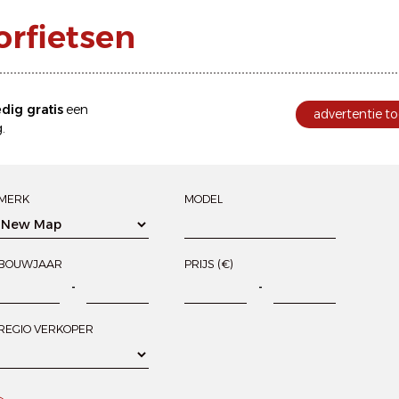
rfietsen
edig gratis
een
advertentie to
.
MERK
MODEL
BOUWJAAR
PRIJS (€)
-
-
REGIO VERKOPER