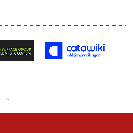
 info.