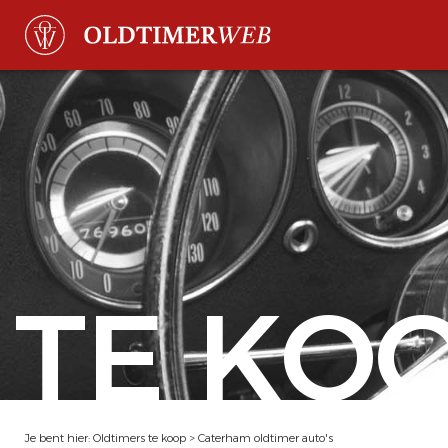
TE KO
Je bent hier:
Oldtimers te koop
>
Caterham oldtimer auto's