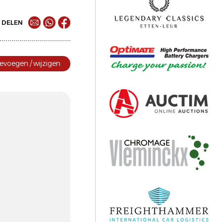
DELEN
evoegen / wijzigen