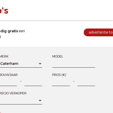
's
edig gratis
een
advertentie to
.
MERK
MODEL
BOUWJAAR
PRIJS (€)
-
-
REGIO VERKOPER