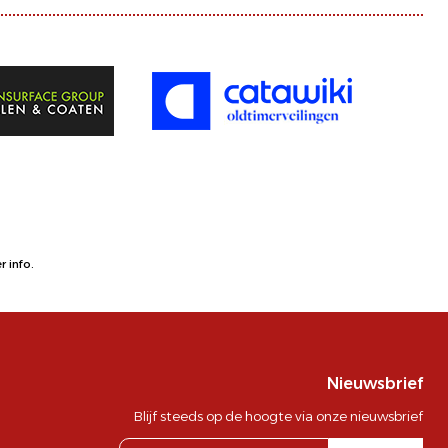
 info.
Nieuwsbrief
Blijf steeds op de hoogte via onze nieuwsbrief